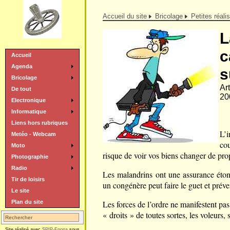
Accueil du site
Bricolage
Petites réali
L
c
Accueil
Agenda
s
Bricolage
Art
De tout
20
Electronique
Informatique
Liens hors rubriques
L’
Metéo - Webcam
co
Moto
risque de voir vos biens changer de prop
Photographie
Radio
Les malandrins ont une assurance étonn
Tir de loisirs
un congénère peut faire le guet et prév
Le site
Plan du site
Les forces de l’ordre ne manifestent p
« droits » de toutes sortes, les voleurs,
Site réalisé avec
SPIP-Epona
sous