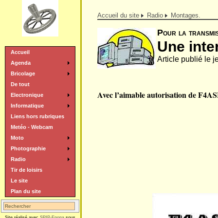
Accueil du site
Radio
Montages.
Pour la transmiss
Une inte
Accueil
Article publié le
Agenda
Bricolage
De tout
Avec l’aimable autorisation de F4AS
Electronique
Informatique
Liens hors rubriques
Metéo - Webcam
Moto
Photographie
Radio
Tir de loisirs
Le site
Plan du site
Site réalisé avec
SPIP-Epona
sous