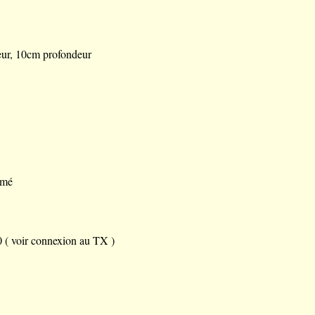
eur, 10cm profondeur
imé
( voir connexion au TX )