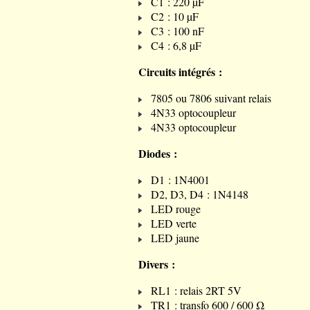
C1 : 220 µF
C2 : 10 µF
C3 : 100 nF
C4 : 6,8 µF
Circuits intégrés :
7805 ou 7806 suivant relais
4N33 optocoupleur
4N33 optocoupleur
Diodes :
D1 : 1N4001
D2, D3, D4 : 1N4148
LED rouge
LED verte
LED jaune
Divers :
RL1 : relais 2RT 5V
TR1 : transfo 600 / 600 Ω