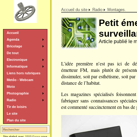
Accueil du site
Radio
Montages.
Petit ém
surveill
Accueil
Agenda
Article publié le
Bricolage
De tout
Electronique
L’idée première n’est pas ici de dé
Informatique
émetteur FM, mais plutôt de présent
Liens hors rubriques
dissimuler, soit par esthétisme, soit par
Metéo - Webcam
distance de l’habitat.
Moto
Les magazines spécialisés foisonnen
Photographie
fabriquer sans connaissances spéciale
Radio
est commenté succinctement en bas de 
Tir de loisirs
Le site
Plan du site
Site réalisé avec
SPIP-Epona
sous