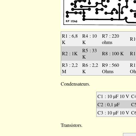
R1 : 6,8
R4 : 10
R7 : 220
R1
K
K
ohms
R5 : 33
R2 : 1K
R8 : 100 K
R1
K
R3 : 2,2
R6 : 2,2
R9 : 560
R1
M
K
Ohms
Oh
Condensateurs.
C1 : 10 µF 10 V
C4
C2 : 0,1 µF
C5
C3 : 10 µF 10 V
C6
Transistors.