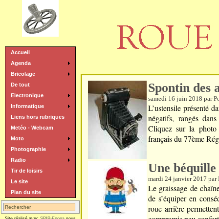
Accueil
Agenda
Bricolage
Spontin des 
De tout
Electronique
samedi 16 juin 2018 par P
L’ustensile présenté da
Informatique
négatifs, rangés dans
Liens hors rubriques
Cliquez sur la photo
Metéo - Webcam
français du 77ème Régi
Moto
Photographie
Radio
Une béquille
Tir de loisirs
mardi 24 janvier 2017 par
Le site
Le graissage de chaîne
Plan du site
de s’équiper en consé
roue arrière permetten
compromis peu confortab
Site réalisé avec
SPIP-Epona
sous