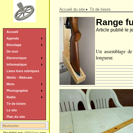
Accueil du site
Tir de loisirs
Range fu
Article publié le 
Accueil
Agenda
Bricolage
Un assemblage de 
De tout
longueur.
Electronique
Informatique
Liens hors rubriques
Metéo - Webcam
Moto
Photographie
Radio
Tir de loisirs
Le site
Plan du site
Site réalisé avec
SPIP-Epona
sous