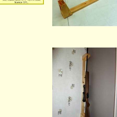
licence
GPL
.