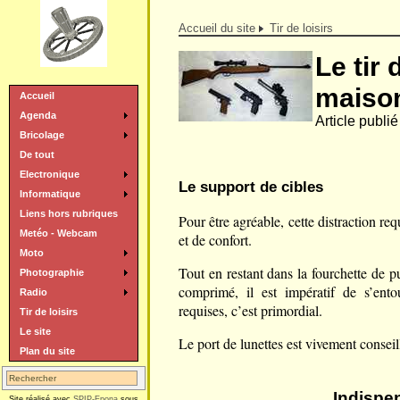
Accueil du site
Tir de loisirs
Le tir 
maiso
Accueil
Agenda
Article publi
Bricolage
De tout
Electronique
Le support de cibles
Informatique
Liens hors rubriques
Pour être agréable, cette distraction r
Metéo - Webcam
et de confort.
Moto
Tout en restant dans la fourchette de p
Photographie
comprimé, il est impératif de s’ento
Radio
requises, c’est primordial.
Tir de loisirs
Le site
Le port de lunettes est vivement conseill
Plan du site
Indispen
Site réalisé avec
SPIP-Epona
sous