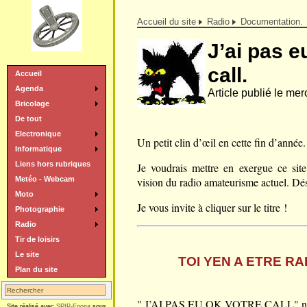
Accueil du site
Radio
Documentation.
J’ai pas e
call.
Accueil
Agenda
Article publié le me
Bricolage
De tout
Electronique
Un petit clin d’œil en cette fin d’année.
Informatique
Liens hors rubriques
Je voudrais mettre en exergue ce sit
Metéo - Webcam
vision du radio amateurisme actuel. Dés
Moto
Je vous invite à cliquer sur le titre !
Photographie
Radio
Tir de loisirs
Le site
TOI YEN A ETRE R
Plan du site
" J’AI PAS EU OK VOTRE CALL" nu
Site réalisé avec
SPIP-Epona
sous