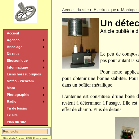
Accueil du site
Electronique
Montages
Un détec
Article publié le 
Accueil
Agenda
Bricolage
Le peu de composa
De tout
pas pour autant la se
Electronique
Informatique
Pour notre applica
Liens hors rubriques
pour obtenir une bonne stabilité. Pour 
Metéo - Webcam
dans un boîtier métallique.
Moto
Photographie
L’antenne est constituée d’une boîte 
restent à déterminer à l’usage. Elle est 
Radio
effet de champ. Plus de détails
Tir de loisirs
Le site
Plan du site
Site réalisé avec
SPIP-Epona
sous