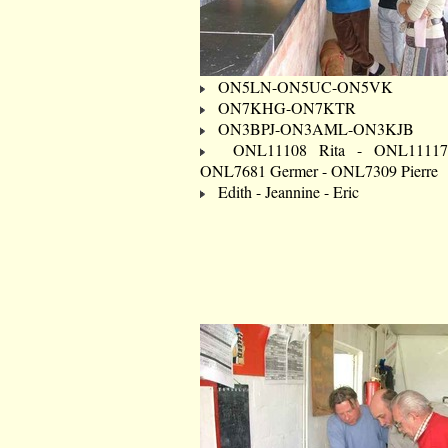
ON5LN-ON5UC-ON5VK
ON7KHG-ON7KTR
ON3BPJ-ON3AML-ON3KJB
ONL11108 Rita - ONL11117 
ONL7681 Germer - ONL7309 Pierre
Edith - Jeannine - Eric