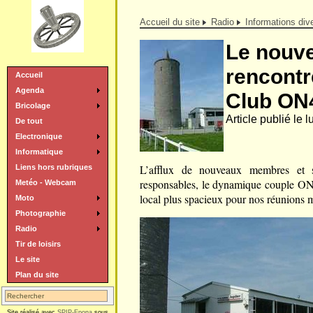
Accueil du site
Radio
Informations div
Le nouve
rencontr
Accueil
Agenda
Club ON
Bricolage
Article publié le l
De tout
Electronique
Informatique
L’afflux de nouveaux membres et s
Liens hors rubriques
responsables, le dynamique couple 
Metéo - Webcam
local plus spacieux pour nos réunions 
Moto
Photographie
Radio
Tir de loisirs
Le site
Plan du site
Site réalisé avec
SPIP-Epona
sous