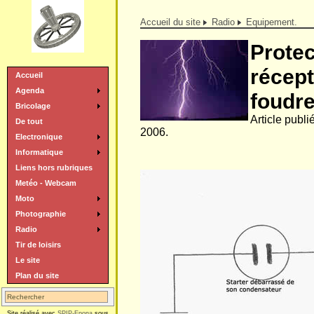
Accueil du site
Radio
Equipement.
Protec
récept
Accueil
Agenda
foudre
Bricolage
Article publ
De tout
2006.
Electronique
Informatique
Liens hors rubriques
Metéo - Webcam
Moto
Photographie
Radio
Tir de loisirs
Le site
Plan du site
Site réalisé avec
SPIP-Epona
sous