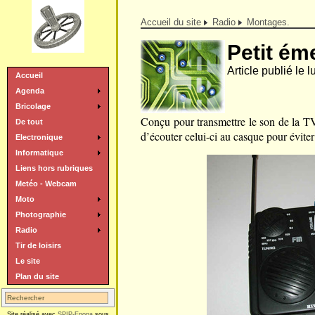
Accueil du site
Radio
Montages.
Petit ém
Article publié le l
Accueil
Agenda
Bricolage
Conçu pour transmettre le son de la TV
De tout
d’écouter celui-ci au casque pour évite
Electronique
Informatique
Liens hors rubriques
Metéo - Webcam
Moto
Photographie
Radio
Tir de loisirs
Le site
Plan du site
Site réalisé avec
SPIP-Epona
sous