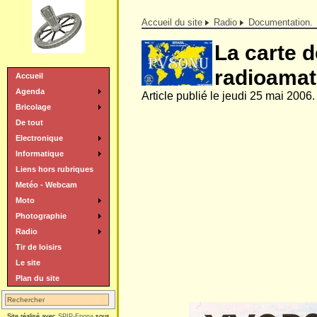
Accueil du site
Radio
Documentation.
La carte d
radioamat
Accueil
Agenda
Article publié le jeudi 25 mai 2006.
Bricolage
De tout
Electronique
Informatique
Liens hors rubriques
Metéo - Webcam
Moto
Photographie
Radio
Tir de loisirs
Le site
Plan du site
Site réalisé avec
SPIP-Epona
sous