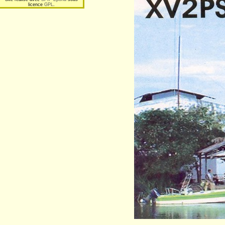
licence
GPL
.