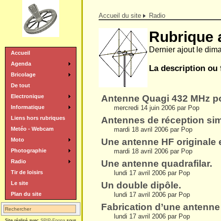
Accueil du site
Radio
Rubrique 
Dernier ajout le di
Accueil
Agenda
La description ou 
Bricolage
De tout
Antenne Quagi 432 MHz pou
Electronique
mercredi 14 juin 2006 par Pop
Informatique
Antennes de réception sim
Liens hors rubriques
mardi 18 avril 2006 par Pop
Metéo - Webcam
Une antenne HF originale
Moto
mardi 18 avril 2006 par Pop
Photographie
Une antenne quadrafilar.
Radio
lundi 17 avril 2006 par Pop
Tir de loisirs
Un double dipôle.
Le site
lundi 17 avril 2006 par Pop
Plan du site
Fabrication d’une antenn
lundi 17 avril 2006 par Pop
Site réalisé avec
SPIP-Epona
sous