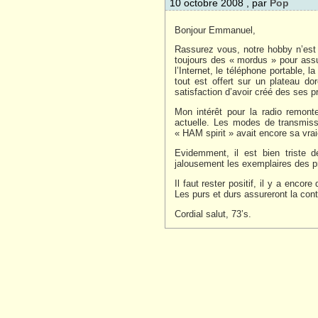
10 octobre 2008 , par
Pop
Bonjour Emmanuel,
Rassurez vous, notre hobby n’est pa
toujours des « mordus » pour assu
l’Internet, le téléphone portable, 
tout est offert sur un plateau dor
satisfaction d’avoir créé des ses 
Mon intérêt pour la radio remont
actuelle. Les modes de transmiss
« HAM spirit » avait encore sa vraie
Evidemment, il est bien triste 
jalousement les exemplaires des pr
Il faut rester positif, il y a encor
Les purs et durs assureront la cont
Cordial salut, 73’s.