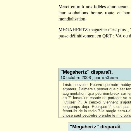
Merci enfin à nos fidèles annonceurs, 
leur souhaitons bonne route et bon
mondialisation.
MEGAHERTZ magazine n’est plus ; "P’
passe définitivement en QRT ; VA ou di-
"Megahertz" disparaît.
10 octobre 2008 , par
on3bcm
Triste nouvelle. Pourvu que notre hobby 
amateur. J’aimerais penser que c’est t
augmentation, qso peu nombreux sur les 
cb ?" lorsqu’on essaie de partager sa pa
l’utiliser ?". A ceux-ci viennent s’a
longtemps déjà. Pourquoi ?, c’est pas
feront-ils de la radio ? la magie sera-t
chose sauf peut-être prendre le micropho
"Megahertz" disparaît.