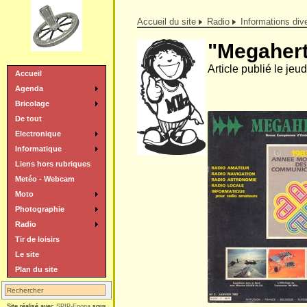
Accueil du site
Radio
Informations div
"Megahertz
Article publié le jeu
Accueil
Agenda
Bricolage
De tout
Electronique
Informatique
Liens hors rubriques
Metéo - Webcam
Moto
Photographie
Radio
Tir de loisirs
Le site
Plan du site
Site réalisé avec
SPIP-Epona
sous